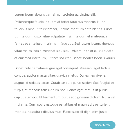
Lorem ipsum dolor sit amet, consectetur adipiscing elit.
Pellentesque faucibus quam at tortor faucibus rhoncus. Nunc
faucibus nibh ut felis tempor, ut condimentum ante blandit. Fusce
ut interdum justo, vitae vulputate nisi. Interdum et malesuada
fames ac ante ipsum primis in faucibus. Sed ipsum ipsum, rhoncus
vitae malesuada a, venenatis quis dui. Vivamus dolor ex, vulputate
at euismod interdum, ultrices sed erat. Donec sodales lobortis varius.
Donec pulvinar vitae augue eget consequat. Praesent eget lectus
congue, auctor massa vitae, gravida metus. Donec nec viverra
augue, id sodales lectus. Curabitur quis purus sapien. Sed feugiat ex
turpis, et rhoncus felis rutrum non. Donec eget metus ut purus
dapibus tempor. Ut fermentum purus ac dignissim dictum. Nulla vel
nisi ante. Cum sociis natoque penatibus et magnis dis parturient
montes, nascetur ridiculus mus. Fusce suscipit dignissim justo.
BOOK NOW