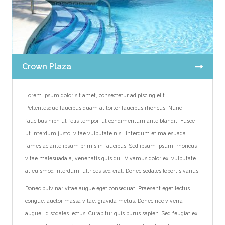
Crown Plaza
Lorem ipsum dolor sit amet, consectetur adipiscing elit.
Pellentesque faucibus quam at tortor faucibus rhoncus. Nunc
faucibus nibh ut felis tempor, ut condimentum ante blandit. Fusce
ut interdum justo, vitae vulputate nisi. Interdum et malesuada
fames ac ante ipsum primis in faucibus. Sed ipsum ipsum, rhoncus
vitae malesuada a, venenatis quis dui. Vivamus dolor ex, vulputate
at euismod interdum, ultrices sed erat. Donec sodales lobortis varius.
Donec pulvinar vitae augue eget consequat. Praesent eget lectus
congue, auctor massa vitae, gravida metus. Donec nec viverra
augue, id sodales lectus. Curabitur quis purus sapien. Sed feugiat ex