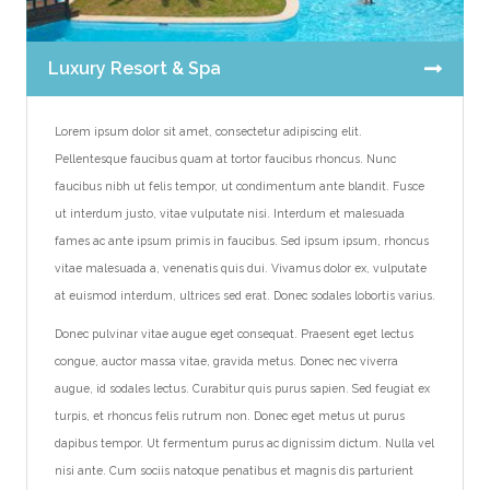
Luxury Resort & Spa
Lorem ipsum dolor sit amet, consectetur adipiscing elit.
Pellentesque faucibus quam at tortor faucibus rhoncus. Nunc
faucibus nibh ut felis tempor, ut condimentum ante blandit. Fusce
ut interdum justo, vitae vulputate nisi. Interdum et malesuada
fames ac ante ipsum primis in faucibus. Sed ipsum ipsum, rhoncus
vitae malesuada a, venenatis quis dui. Vivamus dolor ex, vulputate
at euismod interdum, ultrices sed erat. Donec sodales lobortis varius.
Donec pulvinar vitae augue eget consequat. Praesent eget lectus
congue, auctor massa vitae, gravida metus. Donec nec viverra
augue, id sodales lectus. Curabitur quis purus sapien. Sed feugiat ex
turpis, et rhoncus felis rutrum non. Donec eget metus ut purus
dapibus tempor. Ut fermentum purus ac dignissim dictum. Nulla vel
nisi ante. Cum sociis natoque penatibus et magnis dis parturient