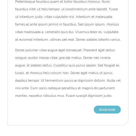
Pellentesque faucibus quam at tortor faucibus rhoncus. Nunc
faucibus nibh ut felis tempor, ut condimentum ante blandit. Fusce
ut interdum justo, vitae vulputate nisi. Interdum et malesuada
fames ac ante ipsum primis in faucibus. Sed ipsum ipsum, rhoncus
vitae malesuada a, venenatis quis dui. Vivamus dolor ex, vulputate
at euismod interdum, ultrices sed erat. Donec sodales lobortis varius.
Donec pulvinar vitae augue eget consequat. Praesent eget lectus
congue, auctor massa vitae, gravida metus. Donec nec viverra
augue, id sodales lectus. Curabitur quis purus sapien. Sed feugiat ex
turpis, et rhoncus felis rutrum non. Donec eget metus ut purus
dapibus tempor. Ut fermentum purus ac dignissim dictum. Nulla vel
nisi ante. Cum sociis natoque penatibus et magnis dis parturient
montes, nascetur ridiculus mus. Fusce suscipit dignissim justo.
BOOK NOW